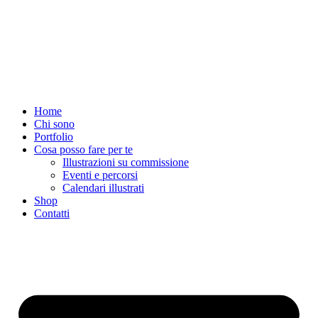
Vai
al
contenuto
Home
Chi sono
Portfolio
Cosa posso fare per te
Illustrazioni su commissione
Eventi e percorsi
Calendari illustrati
Shop
Contatti